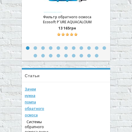
Фильтр обратного осмоса
Ecos
Ecosoft P`URE AQUACALCIUM
(MO650MACPURE)
13 165грн
Статьи
Зачем
нужна
помпа
обратного
осмоса
Системы
обратного
осмоса очень