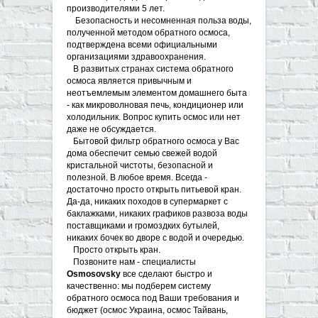
производителями 5 лет.
Безопасность и несомненная польза воды,
полученной методом обратного осмоса,
подтверждена всеми официальными
организациями здравоохранения.
В развитых странах система обратного
осмоса является привычным и
неотъемлемым элементом домашнего быта
- как микроволновая печь, кондиционер или
холодильник. Вопрос купить осмос или нет
даже не обсуждается.
Бытовой фильтр обратного осмоса у Вас
дома обеспечит семью свежей водой
кристальной чистоты, безопасной и
полезной. В любое время. Всегда -
достаточно просто открыть питьевой кран.
Да-да, никаких походов в супермаркет с
баклажками, никаких графиков развоза воды
поставщиками и громоздких бутылей,
никаких бочек во дворе с водой и очередью.
Просто открыть кран.
Позвоните нам - специалисты
Osmosovsky
все сделают быстро и
качественно: мы подберем систему
обратного осмоса под Ваши требования и
бюджет (осмос Украина, осмос Тайвань,