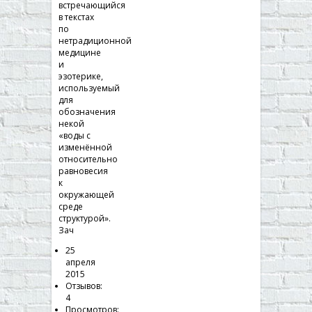
встречающийся
в текстах
по
нетрадиционной
медицине
и
эзотерике,
используемый
для
обозначения
некой
«воды с
изменённой
относительно
равновесия
к
окружающей
среде
структурой».
Зач
25
апреля
2015
Отзывов:
4
Просмотров: