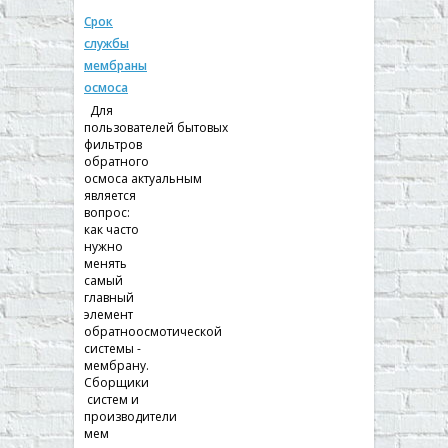
Срок
службы
мембраны
осмоса
Для
пользователей бытовых
фильтров
обратного
осмоса актуальным
является
вопрос:
как часто
нужно
менять
самый
главный
элемент
обратноосмотической
системы -
мембрану.
Сборщики
систем и
производители
мем