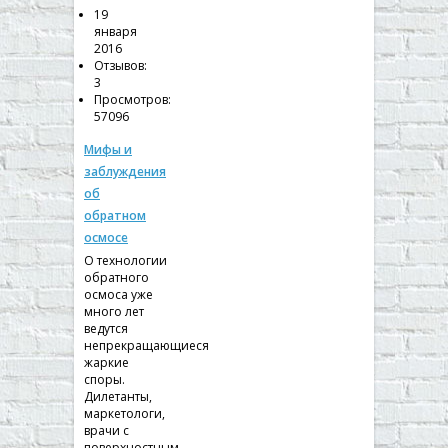
19
января
2016
Отзывов:
3
Просмотров:
57096
Мифы и
заблуждения
об
обратном
осмосе
О технологии
обратного
осмоса уже
много лет
ведутся
непрекращающиеся
жаркие
споры.
Дилетанты,
маркетологи,
врачи с
поверхностным