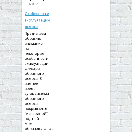
37017
Особенности
эксплуатации
осмоса
Предлагаем
обратить
внимание
на
некоторые
особенности
эксплуатации
фильтра
обратного
осмоса. В
зимнее
время
суток система
обратного
осмоса
покрывается
"испариной",
под ней
может
образовываться