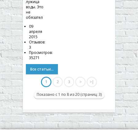
лужица
воды. Это
не
обязател
09
апреля
2015
Отзывов:
3
Просмотров:
35271
Все статьи...
1
2
3
>
>|
Показано с 1 по 8 из 20 (страниц: 3)