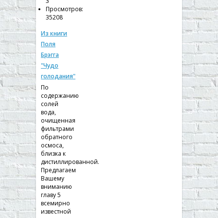
3
Просмотров:
35208
Из книги
Поля
Брэгга
"Чудо
голодания"
По
содержанию
солей
вода,
очищенная
фильтрами
обратного
осмоса,
близка к
дистиллированной.
Предлагаем
Вашему
вниманию
главу 5
всемирно
известной