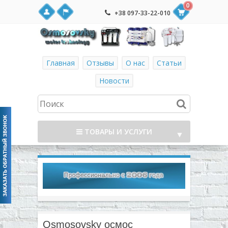
0
+38 097-33-22-010
Главная
Отзывы
О нас
Статьи
Новости
ТОВАРЫ И УСЛУГИ
▼
▼
▼
▼
Osmosovsky осмос