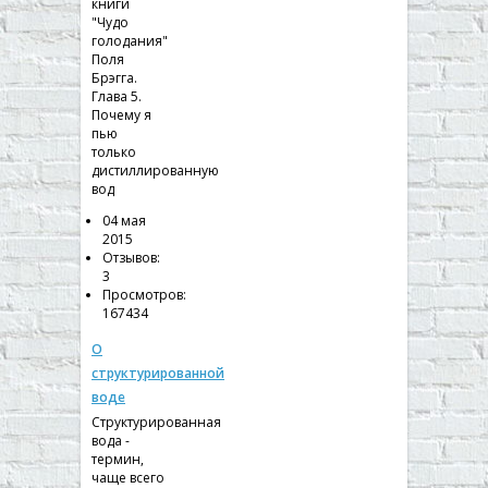
книги
"Чудо
голодания"
Поля
Брэгга.
Глава 5.
Почему я
пью
только
дистиллированную
вод
04 мая
2015
Отзывов:
3
Просмотров:
167434
О
структурированной
воде
Структурированная
вода -
термин,
чаще всего