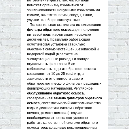
потребление кристально чистой воды
поможет организму избавиться от
зашлакованности ненужными избыточными
солями, очистятся почки, сосуды, ткани,
улучшится общее самочувствие.
Положительная статистика использования
фильтра обратного осмоса
для получения
питьевой воды насчитывает несколько
десятков лет. Правильно работающая
осмотическая установка стабильно
обеспечит семью чистейшей, безопасной и
недорогой водой (в расчете на
эксплуатационные расходы и полную
окупаемость фильтра за 5 лет
себестоимость воды из обратного осмоса
составляет от 10 до 25 коп/литр, в
зависимости от стоимости самого
обратноосмотического фильтра и расходных
фильтрующих материалов). Регулярное
обслуживание обратного осмоса
,
своевременная
замена фильтров обратного
осмоса
, систематический контроль качества
воды и диагностика системы обратного
осмоса,
ремонт осмоса
(в случае
необходимости) позволяют успешно
работать качественной системе обратного
осмоса гораздо дольше рекомендованных