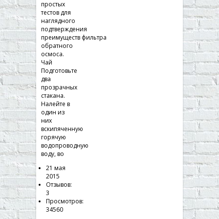
простых
тестов для
наглядного
подтверждения
преимуществ фильтра
обратного
осмоса.
Чай
Подготовьте
два
прозрачных
стакана.
Налейте в
один из
них
вскипяченную
горячую
водопроводную
воду, во
21 мая
2015
Отзывов:
3
Просмотров:
34560