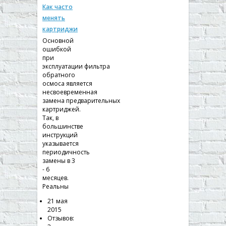
Как часто
менять
картриджи
Основной
ошибкой
при
эксплуатации фильтра
обратного
осмоса является
несвоевременная
замена предварительных
картриджей.
Так, в
большинстве
инструкций
указывается
периодичность
замены в 3
- 6
месяцев.
Реальны
21 мая
2015
Отзывов: