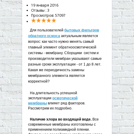
▼
19 января 2016
Отзывы :
3
▼
Просмотров: 57097
▼
Для пользователей
бытовых фильтров
▼
обратного осмоса
актуальным является
вопрос: как часто нужно менять самый
главный элемент обратноосмотической
системы - мембрану. Сборщики систем и
производители мембран указывают самые
разные сроки эксплуатации - от 1 до 8 лет.
Какая же периодичность замены
мембранного элемента является
корректной?
На длительность успешной
эксплуатации
осмотической
мембраны
влияет ряд факторов.
Рассмотрим их подробно.
Наличие хлора во входящей воде.
Все
современные мембраны изготовлены с
применением полиамидной пленки.