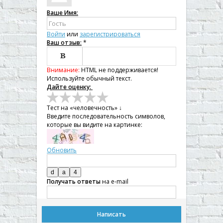
Ваше Имя:
Войти
или
зарегистрироваться
Ваш отзыв:
*

Внимание:
HTML не поддерживается!

Используйте обычный текст.
Дайте оценку:


Тест на «человечность» ↓
Введите последовательность символов,

которые вы видите на картинке:


Обновить

[BBCODE]
Получать ответы
на e-mail
Написать