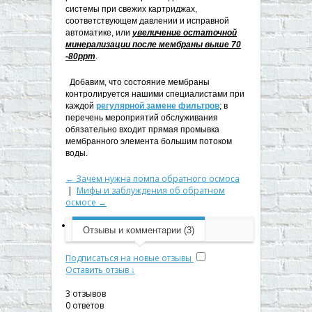
системы при свежих картриджах,
соответствующем давлении и исправной
автоматике, или
увеличение остаточной
минерализации после мембраны выше 70
-80ppm
.
Добавим, что состояние мембраны
контролируется нашими специалистами при
каждой
регулярной замене фильтров
; в
перечень мероприятий обслуживания
обязательно входит прямая промывка
мембранного элемента большим потоком
воды.
← Зачем нужна помпа обратного осмоса
|
Мифы и заблуждения об обратном
осмосе →
Отзывы и комментарии (3)
Подписаться на новые отзывы
Оставить отзыв ↓
3
отзывов
0
ответов