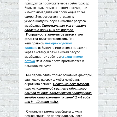
приходится пропускать через себя гораздо
больше воды, чем в штатном режиме; при
избыточном давлении происходит то же
самое. Это, естественно, ведет к
ускоренному износу и снижению ресурса
мембраны.
Оптимальным мы считаем
давление воды 4 - 5 атмосфер
.
Исправность элементов автоматики
фильтра обратного осмоса.
При
неисправном
четырехходовом
клапане
избыточно много воды проходит
через систему, в разы снижая ресурс
мембраны; при забитом
ограничителе
потока
мембрана плохо промывается и
накапливает соли.
Мы перечислили только основные факторы,
влияющие на срок службы мембраны
обратного осмоса.
Практика показывает,
что на ухоженной системе обратного
осмоса на воде Харьковского водопровода
мембранный элемент "живет" 2 – 4 года
или 8 – 12 тонн воды.
Сигналом к замене мембраны служит
резкое снижение производительности