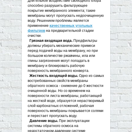
Длительное воздействие свободного хлора
способно разрушить фильтрующее
покрытие мембранного элемента; такие
мембраны могут пропускать недоочищенную
воду. Решением проблемы является
применение
качественных угольных
фильтров
на предварительной стадии
очистки.
Грязная входящая вода.
Предфильтры
должны убирать механические примеси
перед подачей воды на мембрану, но при
большом количестве ржавчины, ила или
глины загрязнения могут попадать в
мембрану и блокировать рабочую
поверхность мембранного конверта.
Жесткость входящей воды.
Одно из самых
востребованных свойств мембраны
обратного осмоса - снижение до 0 жесткости
очищенной воды. Но со временем на
поверхности листа мембраны, работающей
на жесткой воде, образуется нерастворимый
слой карбонатных отложений, рабочая
поверхность мембраны покрывается солями
и перестает пропускать воду.
Давление воды.
При эксплуатации
системы обратного осмоса на
недостаточном давлении системе