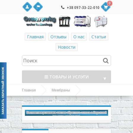
0
+38 097-33-22-010
Главная
Отзывы
О нас
Статьи
Новости
ТОВАРЫ И УСЛУГИ
▼
Главная
Мембраны
▼
Microfilter TFC TW30-
Microfilter мембраны
1812-50 мембрана в системы обратного осмоса
▼
▼