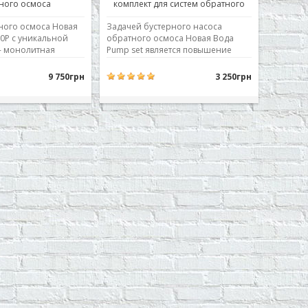
ного осмоса
комплект для систем обратного
осмоса
ного осмоса Новая
Задачей бустерного насоса
0P с уникальной
обратного осмоса Новая Вода
- монолитная
Pump set является повышение
а предфильтров.
давления воды в системе
тлиты вместе с
обратного осмоса. Обратный
9 750грн
3 250грн
онштейном. Такое
осмос (применительно к фильтру
ьшает количество
обратного осмоса) – процесс
повышает
продавливания воды через
 уменьшает
полупроницаемую мембрану.
емы. Система
Теоретически бытовой фильтр
обратного осмос..