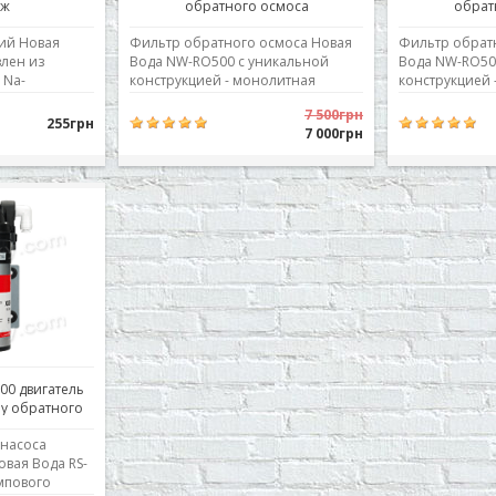
дж
обратного осмоса
обрат
ий Новая
Фильтр обратного осмоса Новая
Фильтр обрат
влен из
Вода NW-RO500 с уникальной
Вода NW-RO50
 Na-
конструкцией - монолитная
конструкцией 
аляет из воды
"голова" блока предфильтров.
"голова" блок
7 500грн
створенное
Головы колб отлиты вместе с
Головы колб о
255грн
7 000грн
ает
монтажным кронштейном. Такое
монтажным кр
 Ресурс и
решение уменьшает количество
решение умен
ависят от
соединений, повышает
соединений, 
жесткости в
надежность и уменьшает
надежность и
ень
габариты системы.
габариты сист
я в процес..
Предварительную ..
обратног..
00 двигатель
му обратного
а
 насоса
вая Вода RS-
омпового