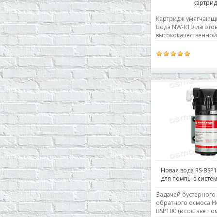
картри
Картридж умягчающ
Вода NW-R10 изгото
высококачественной
катионной смолы. Уд
соли жесткости и ра
железо. Предотвращ
образование накипи.
степень умягчения з
концентрации солей 
исходной воде. Степ
умягчения изменяетс
Новая вода RS-BSP1
для помпы в систе
осмос
Задачей бустерного
обратного осмоса Но
BSP100 (в составе п