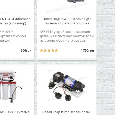
W-M104 "4 минерала"
Новая Вода NW-P110 помпа для
атор (активатор)
системы обратного осмоса в
корпусе; помповый комплект
-M104 "4
NW-P110 устройство повышения
дставляет собой
давления к системам очистки воды
тридж,
на основе обратного осмоса.
 различных
Системы очистки воды на основе
ном корпусе.
обратного осмоса
600грн
4 750грн
да, проходя
приспособлены к избыточному
ерез каждый слой
давлению входящей воды в
риобретает целебные
диапазоне 3-5,5 кг/см2. Если
новится
давление ниже предельно
активной.
допустимого, необходима
ержат более
установка устройства повышени..
NW-RO500P система
Новая Вода Pump set помповый