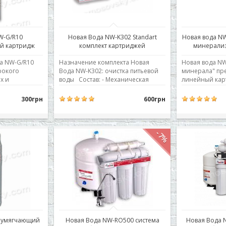
W-G/R10
Новая Вода NW-K302 Standart
Новая вода N
й картридж
комплект картриджей
минерализ
а NW-G/R10
Назначение комплекта Новая
Новая вода NW
рокого
Вода NW-K302: очистка питьевой
минерала" пре
х и
воды Состав: - Механическая
линейный кар
еств
очистка 5мкм. Sediment-картридж
содержащий 4
изготовлен из
загрузки в од
300грн
600грн
единения,
высококачественного
Очищенная во
 бензолы,
вспененного полипропилена по
поочередно ч
производные),
технологии «Meltblown». -
элементов, п
кость,
Сорбиционная очистка
свойства и ста
-7%
азование
гранулированным углем. Coconut
биологически 
с, цвет и запах
Shell Carb..
Минералы сод
двадца..
0 умягчающий
Новая Вода NW-RO500 система
Новая Вода 