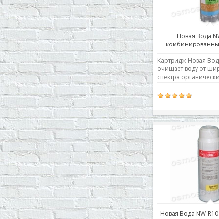
Новая Вода N
комбинированны
Картридж Новая Вод
очищает воду от ши
спектра органически
неорганических вещ
(свободный хлор,
хлороганические со
пестициды, фенолы,
нефтепродукты и их 
снижает общую жест
предотвращает обр
накипи, улучшает вку
воды.&n..
Новая Вода NW-R1