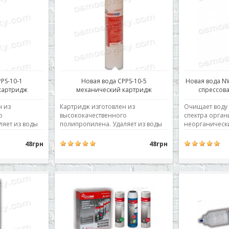
и запа..
в фильтрах об
PS-10-1
Новая вода CPPS-10-5
Новая вода N
картридж
механический картридж
спрессов
к
н из
Картридж изготовлен из
Очищает воду
о
высококачественного
спектра орган
ляет из воды
полипропилена. Удаляет из воды
неорганическ
док, мутность,
песок, ржавчину, осадок, мутность,
(свободный хл
ругие
глину, ил, взвеси и другие
хлорорганиче
48грн
48грн
си. Улучшает
механические примеси. Улучшает
пестициды, не
охраняет
качество воды, предохраняет
производные). 
анитарно-
бытовую технику и санитарно-
и запах воды.
ование.
техническое оборудование.
технология сп
мкм
Степень очистки -5 мкм
активированно
-19..
Максимальный пото..
предотвращае
отфильтрованн