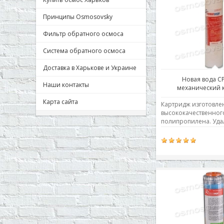
для коррекции вкуса 
Принципы Osmosovsky
Фильтр обратного осмоса
Система обратного осмоса
Доставка в Харькове и Украине
Новая вода CP
Наши контакты
механический 
Карта сайта
Картридж изготовле
высококачественног
полипропилена. Уда
песок, ржавчину, оса
глину, ил, взвеси и д
механические приме
качество воды, пред
бытовую технику и с
техническое оборуд
Степень очистки -1 
Максимальный поток 