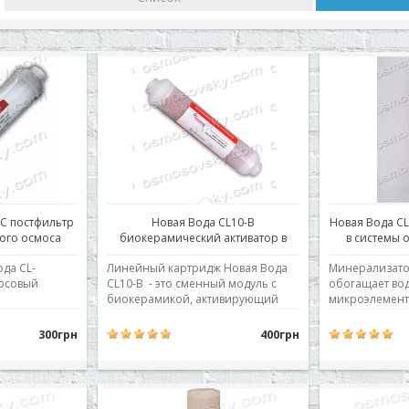
C постфильтр
Новая Вода CL10-B
Новая Вода C
ого осмоса
биокерамический активатор в
в системы 
системы обратного осмоса
да CL-
Линейный картридж Новая Вода
Минерализатор
осовый
CL10-B - это сменный модуль с
обогащает во
биокерамикой, активирующий
микроэлемент
ль. Линейный
кластеры воды и превращающий
необходимыми
 CL-
ее в "живую воду", которая несет
такими, как ка
300грн
400грн
в
ещё больше пользы организму
натрий, калий
 обратного
человека. Используется в фильтрах
минерализаци
той ступени
обратного осмоса в качестве
концентрацие
арбон
седьмой ступени.
популярных с
 фильтром
Купить биоактива..
минеральных в