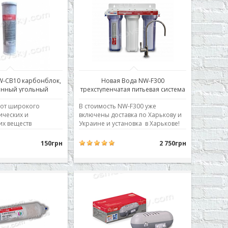
ратного осмос..
впитывая в себя все выб..
W-CB10 карбонблок,
Новая Вода NW-F300
анный угольный
трехступенчатая питьевая система
артридж
 от широкого
В стоимость NW-F300 уже
ических и
включены доставка по Харькову и
их веществ
Украине и установка в Харькове!
ор,
Трехступенчатая система
ские соединения,
доочистки воды от механических
150грн
2 750грн
фтепродукты и их
примесей, хлора и солей
Улучшает вкус, цвет
жесткости с дизайнерским
 Используемая
питьевым краном. 1-я ступень:
екания
механический картридж 5 микрон,
го угля
10” (удаляет осадок и механи..
т выброс в
ую воду адсорби..