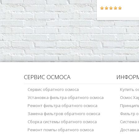
комплекта) являетс
давления воды в сис
обратного осмоса. 
осмос (применитель
обратного осмоса) –
продавливания воды
полупроницаемую м
СЕРВИС ОСМОСА
ИНФОР
Сервис обратного осмоса
Купить о
Установка фильтра обратного осмоса
Осмос Ха
Ремонт фильтра обратного осмоса
Принцип
Замена фильтров обратного осмоса
Фильтр о
Сборка системы обратного осмоса
Система 
Ремонт помпы обратного осмоса
Доставка