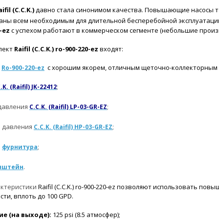
ifil (C.C.K.)
давно стала синонимом качества. Повышающие насосы 
ны всем необходимым для длительной бесперебойной эксплуатации
0-ez
с успехом работают в коммерческом сегменте (небольшие произв
лект
Raifil (C.C.K.) ro-900-220-ez
входят:
с
с хорошим якорем, отличным щеточно-коллекторным
Ro-900-220-ez
;
.K. (Raifil) JK-22412
 давления
;
C.C.K. (Raifil) LP-03-GR-EZ
о давления
;
C.C.K. (Raifil) HP-03-GR-EZ
я
;
фурнитура
.
нштейн
актеристики
Raifil (C.C.K.) ro-900-220-ez позволяют использовать 
ти, вплоть до 100 GPD.
е (на выходе):
125 psi (8.5 атмосфер);