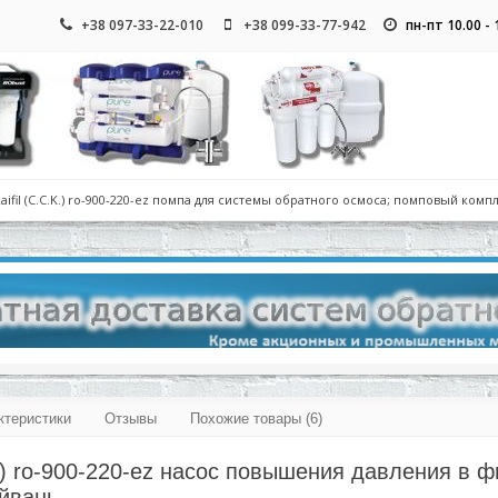
+38 097-33-22-010
+38 099-33-77-942
пн-пт 10.00 -
aifil (C.C.K.) ro-900-220-ez помпа для системы обратного осмоса; помповый комп
ктеристики
Отзывы
Похожие товары (6)
.K.) ro-900-220-ez насос повышения давления в 
йвань