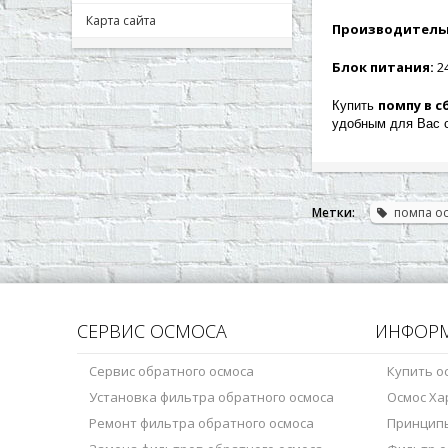
Карта сайта
Производитель
Блок питания:
24
помпу в 
Купить
удобным для Вас 
Метки:
помпа о
СЕРВИС ОСМОСА
ИНФОР
Сервис обратного осмоса
Купить о
Установка фильтра обратного осмоса
Осмос Ха
Ремонт фильтра обратного осмоса
Принцип