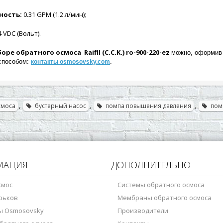
ность:
0.31 GPM (1.2 л/мин);
 VDC (Вольт).
сборе обратного осмоса
Raifil (C.C.K.) ro-900-220-ez
можно, оформив 
способом:
.
контакты osmosovsky.com
смоса
,
бустерный насос
,
помпа повышения давления
,
пом
МАЦИЯ
ДОПОЛНИТЕЛЬНО
смос
Системы обратного осмоса
рьков
Мембраны обратного осмоса
ы Osmosovsky
Производители