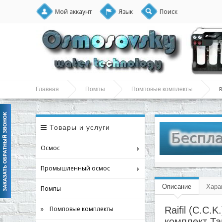
Мой аккаунт
Язык
Поиск
R
Главная
Помпы
Помповые комплекты
Товары и услуги
Осмос
Промышленный осмос
Описание
Хара
Помпы
» Помповые комплекты
Raifil (C.C
комплект Та