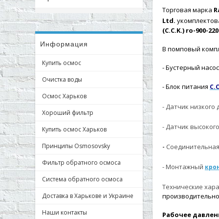
Торговая марка
Ra
Ltd.
укомплектова
(C.C.K.) ro-900-22
Информация
В помповый комп
Купить осмос
- Бустерный насо
Очистка воды
- Блок питания
C.C
Осмос Харьков
- Датчик низкого
Хороший фильтр
- Датчик высоког
Купить осмос Харьков
Принципы Osmosovsky
-
Соединительна
Фильтр обратного осмоса
- Монтажный
кро
Система обратного осмоса
Технические хар
Доставка в Харькове и Украине
производительнос
Наши контакты
Рабочее давлени