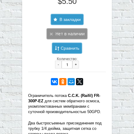
$5.50
В закладки
Сравнить
Количество:
-
+
Ограничитель потока
C.C.K. (Raifil) FR-
300P-EZ
для систем обратного осмоса,
укомплектованных мембранами с
суточной производительностью 50GPD.
Два быстросъемных присоединения под
трубку 1/4 дюйма, защитная сетка со
стороны входа потока.