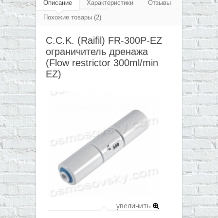
▼
Описание
Характеристики
Отзывы
restrictor 300ml/min EZ)
Похожие товары (2)
▼
C.C.K. (Raifil) FR-300P-EZ
▼
ограничитель дренажа
▼
(Flow restrictor 300ml/min
EZ)
увеличить