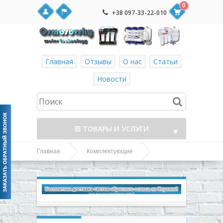
0
+38 097-33-22-010
Главная
Отзывы
О нас
Статьи
Новости
ТОВАРЫ И УСЛУГИ
▼
Главная
Комплектующие
▼
FXBR7 монтажная
Ключи и крепления
пластина для систем с помпой
▼
▼