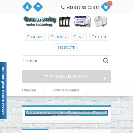
0
+38 097-33-22-010
Главная
Отзывы
О нас
Статьи
Новости
ТОВАРЫ И УСЛУГИ
▼
Главная
Комплектующие
▼
FXBR3 монтажная
Ключи и крепления
пластина для тройных систем и фильтров обратного
▼
осмоса
▼