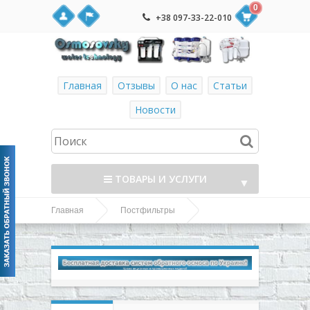
0
+38 097-33-22-010
Главная
Отзывы
О нас
Статьи
Новости
ТОВАРЫ И УСЛУГИ
▼
Главная
Постфильтры
▼
Watermelon постфильтры и минерализаторы
Watermelon PF-mineral минерализатор в
▼
системы обратного осмоса
▼