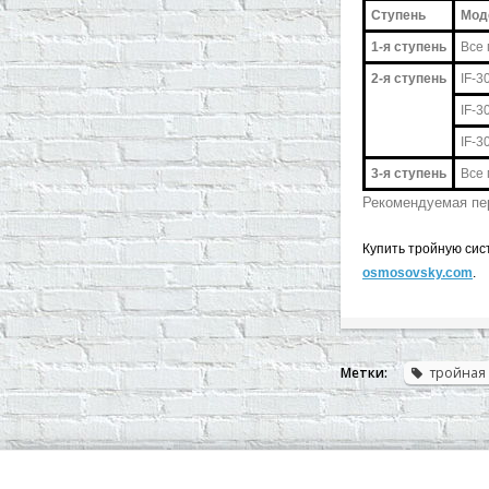
Cтупень
Мод
1-я ступень
Все
2-я ступень
IF-3
IF-3
IF-3
3-я ступень
Все
Рекомендуемая пе
Купить тройную си
osmosovsky.com
.
Метки:
тройная