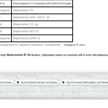
ель
Картриджи в стандартной комплектации
 модели
Watermelon P5
0
Watermelon GAC-10/CC-10
0d
Watermelon CC Ag
0h
Watermelon WS-10
 модели
Watermelon EPM-10
риодичность замены сменных элементов –
каждые 6 мес
:
стему
Watermelon IF-30
можно, оформив заказ на нашем сайте или связавшись
 система
,
трехступенчатая система
,
проточная питьевая система