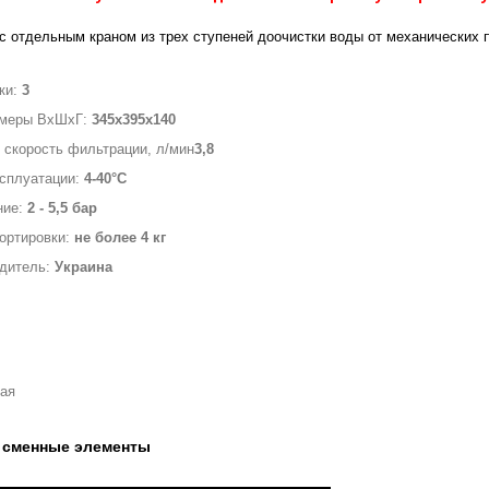
с отдельным краном из трех ступеней доочистки воды от механических п
ки:
3
змеры ВхШхГ:
345х395х140
скорость фильтрации, л/мин
3,8
ксплуатации:
4-40°С
ние:
2 - 5,5 бар
ортировки:
не более 4 кг
одитель:
Украина
ная
 сменные элементы