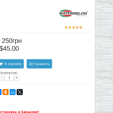
 250грн
$45.00
Сравнить
Количество:
-
+
становка в Харькове!