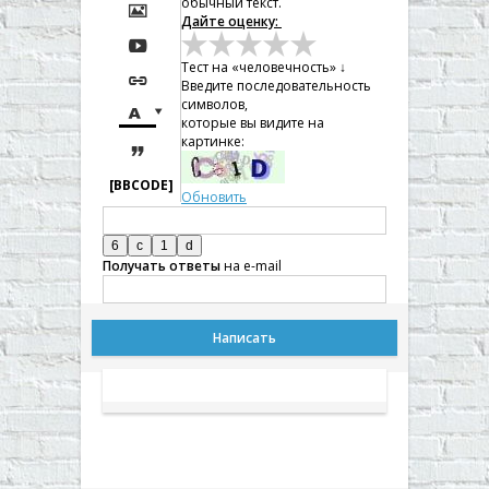
обычный текст.

Дайте оценку:

Тест на «человечность» ↓

Введите последовательность
символов,


которые вы видите на
картинке:

[BBCODE]
Обновить
Получать ответы
на e-mail
Написать