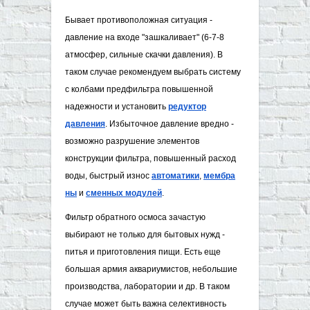
Бывает противоположная ситуация -
давление на входе "зашкаливает" (6-7-8
атмосфер, сильные скачки давления). В
таком случае рекомендуем выбрать систему
с колбами предфильтра повышенной
надежности и установить
редукто​р
давления
. Избыточное давление вредно -
возможно разрушение элементов
конструкции фильтра, повышенный расход
воды, быстрый износ
автом​атики
,
мембра​
ны
и
сменных мо​дулей
.
Фильтр обратного осмоса зачастую
выбирают не только для бытовых нужд -
питья и приготовления пищи. Есть еще
большая армия аквариумистов, небольшие
производства, лаборатории и др. В таком
случае может быть важна селективность