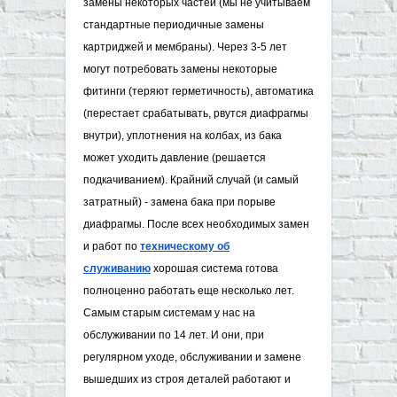
замены некоторых частей (мы не учитываем
стандартные периодичные замены
картриджей и мембраны). Через 3-5 лет
могут потребовать замены некоторые
фитинги (теряют герметичность), автоматика
(перестает срабатывать, рвутся диафрагмы
внутри), уплотнения на колбах, из бака
может уходить давление (решается
подкачиванием). Крайний случай (и самый
затратный) - замена бака при порыве
диафрагмы. После всех необходимых замен
и работ по
техническому об​
служиванию
хорошая система готова
полноценно работать еще несколько лет.
Самым старым системам у нас на
обслуживании по 14 лет. И они, при
регулярном уходе, обслуживании и замене
вышедших из строя деталей работают и