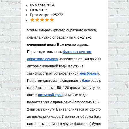
▼
05 марта 2014
Отзывы :
5
▼
Просмотров: 25272
▼
Чтобы выбрать фильтр обратного осмоса,
▼
сначала нужно определиться,
сколько
очищенной воды Вам нужно в день
.
Производительность
бытовых ​систем
обратного осмоса
колеблется от 140 до 290
литров очищенной воды в сутки (в
зависимости от установленной
мемб​раны
).
При этом система накапливает в
б​аке
воду с
малой скоростью, 50 -120 грамм в минуту; из
бака в
питьев​ой кран
на мойке вода
подается уже с приемлемой скоростью 1.5 -
2 литра в минуту. Бак заполняется от одного
до нескольких часов. Именно от объема бака
(хотя есть еще много других факторов) будет