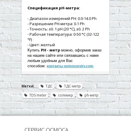
Спецификация рН-метра:
- Диапазон измерений PH: 0.0-14.0 Ph
- Разрешение PH-метра: 0.1 Ph
- Точность: ±0. 1 рН (20 °C), ±0. 2 Ph
- Рабочая температура: 0-50 °C (32-122
°F)
- Цвет: желтый
PH - метр
Купить
можно, оформив заказ
на нашем сайте или связавшись с нами
любым удобным для Вас
способом:
.
контакты osmosovsky.com
Метки:
ТДС
,
ТДС-метр
,
TDS meter
,
солемер
,
ph-метр
СЕРВИС ОСМОСА