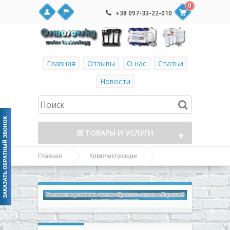
0
+38 097-33-22-010
Главная
Отзывы
О нас
Статьи
Новости
ТОВАРЫ И УСЛУГИ
▼
Главная
Комплектующие
▼
PH - метр для
TDS - метры и PH - метры
измерения кислотности или щелочности среды
▼
▼