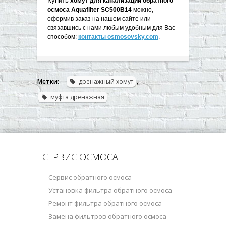
Купить
хомут для канализации обратного
осмоса Aquafilter SC500B14
можно,
оформив заказ на нашем сайте или
связавшись с нами любым удобным для Вас
способом:
контакты osmosovsky.com
.
Метки:
дренажный хомут
,
муфта дренажная
СЕРВИС ОСМОСА
Сервис обратного осмоса
Установка фильтра обратного осмоса
Ремонт фильтра обратного осмоса
Замена фильтров обратного осмоса