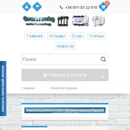
0
+38 097-33-22-010
Главная
Отзывы
О нас
Статьи
Новости
ТОВАРЫ И УСЛУГИ
▼
Главная
Комплектующие
▼
Кран для питьевой
Питьевые краны
системы в стиле Хай-тек (Модерн)
▼
▼