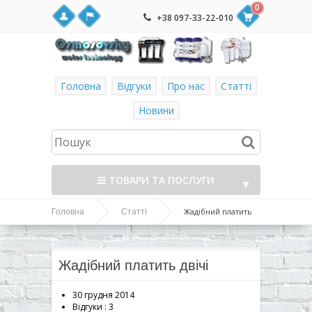
0
+38 097-33-22-010
Головна
Відгуки
Про нас
Статті
Новини
ТОВАРИ ТА ПОСЛУГИ
▼
Жадібний платить
Головна
Статті
▼
двічі
▼
Жадібний платить двічі
▼
30 грудня 2014
Відгуки :
3