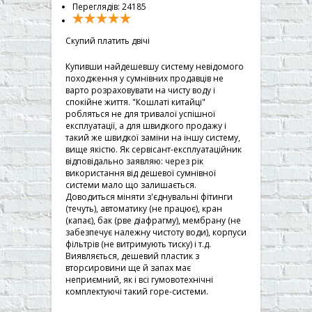
▼
Переглядів: 24185
▼
Скупий платить двічі
▼
Купивши найдешевшу систему невідомого
походження у сумнівних продавців не
▼
варто розраховувати на чисту воду і
спокійне життя. "Кошлаті китайці"
робляться не для тривалої успішної
експлуатації, а для швидкого продажу і
такий же швидкої заміни на іншу систему,
вище якістю. Як сервісант-експлуатаційник
відповідально заявляю: через рік
використання від дешевої сумнівної
системи мало що залишається.
Доводиться міняти з'єднувальні фітинги
(течуть), автоматику (не працює), кран
(капає), бак (рве діафрагму), мембрану (не
забезпечує належну чистоту води), корпуси
фільтрів (не витримують тиску) і т.д.
Виявляється, дешевий пластик з
вторсировини ще й запах має
неприємний, як і всі гумовотехнічні
комплектуючі такий горе-системи.