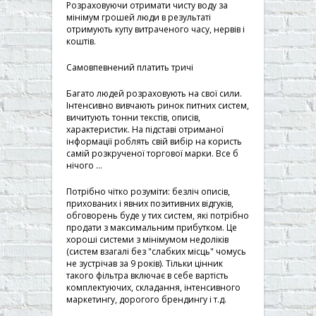
Розраховуючи отримати чисту воду за
мінімум грошей люди в результаті
отримують купу витраченого часу, нервів і
коштів.
Самовпевнений платить тричі
Багато людей розраховують на свої сили.
Інтенсивно вивчають ринок питних систем,
вичитують тонни текстів, описів,
характеристик. На підставі отриманої
інформації роблять свій вибір на користь
самій розкрученої торгової марки. Все б
нічого ...
Потрібно чітко розуміти: безліч описів,
прихованих і явних позитивних відгуків,
обговорень буде у тих систем, які потрібно
продати з максимальним прибутком. Це
хороші системи з мінімумом недоліків
(систем взагалі без "слабких місць" чомусь
не зустрічав за 9 років). Тільки цінник
такого фільтра включає в себе вартість
комплектуючих, складання, інтенсивного
маркетингу, дорогого брендингу і т.д.