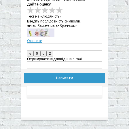
Дайте оцінку:


Тест на «людяність» ↓
Введіть послідовність символів,

які ви бачите на зображенні:


Оновити

[BBCODE]
Отримувати відповіді
на e-mail
Написати