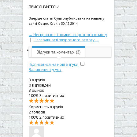
ПРИЄДНУЙТЕСЬ!
Вперше стаття була опублікована на нашому
сайті Осмос Харків 30.12.2014
← Несправності помпи зворотного осмосу
|
Несправності зворотного осмосу →
Відгуки та коментарі (3)
Підписатися на нові відгуки
Залишити відгук ↓
3
відгуків
0
відповідей
3
оцінок
100%
3 позитивних
Корисність відгуків
2
голосів
100%
2 позитивних