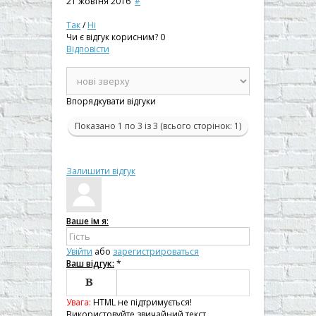
21 жовтня 2016
#
Так
/
Ні
Чи є відгук корисним?
0
Відповісти
Впорядкувати відгуки
Показано 1 по 3 із 3 (всього сторінок: 1)
Залишити відгук
Ваше ім я:
Увійти
або
зарегистрироваться
Ваш відгук:
*

Увага:
HTML не підтримується!

Використовуйте звичайний текст.