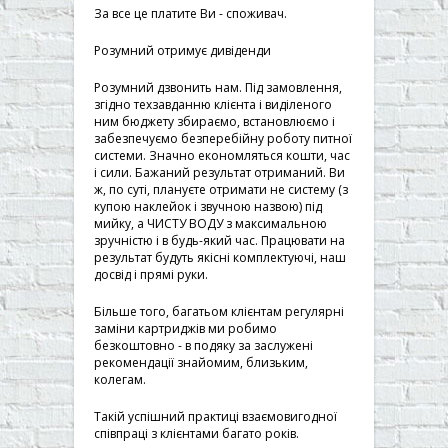
За все це платите Ви - споживач.
Розумний отримує дивіденди
Розумний дзвонить нам. Під замовлення,
згідно техзавданню клієнта і виділеного
ним бюджету збираємо, встановлюємо і
забезпечуємо безперебійну роботу питної
системи. Значно економляться кошти, час
і сили. Бажаний результат отриманий. Ви
ж, по суті, плануєте отримати не систему (з
купою наклейок і звучною назвою) під
мийку, а ЧИСТУ ВОДУ з максимальною
зручністю і в будь-який час. Працювати на
результат будуть якісні комплектуючі, наш
досвід і прямі руки.
Більше того, багатьом клієнтам регулярні
заміни картриджів ми робимо
безкоштовно - в подяку за заслужені
рекомендації знайомим, близьким,
колегам.
Такій успішний практиці взаємовигодної
співпраці з клієнтами багато років.