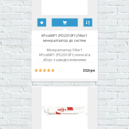
KPostMF1 (PD2010F1) Filter1
мінералізатор до систем
зворотного осмосу
Мінералізатор Filter1
KPostMF1 (PD2010F1) mineral в
зборі з швидкознімними
фітингами. Призначений для
ремінералізації води після
332грн
очищення мембраною
зворотного осмосу. Містить суміш
кальциту і активованого
кокосового вугілля; надає
очищеній воді смак вишуканої
мінеральної води. Купити..