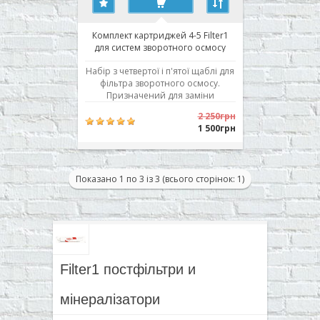
Комплект картриджей 4-5 Filter1
для систем зворотного осмосу
Набір з четвертої і п'ятої щаблі для
фільтра зворотного осмосу.
Призначений для заміни
мембрани і вугільного
2 250грн
постфільтру. Мембрана Filmtec
1 500грн
TW30-1812-36 зроблена компанією
Dow Chemical, США.
Зворотньоосмотична мембрана -
головний елемент фільтра
Показано 1 по 3 із 3 (всього сторінок: 1)
зворотного осмосу. Від
властивостей саме ме..
Filter1 постфільтри и
мінералізатори