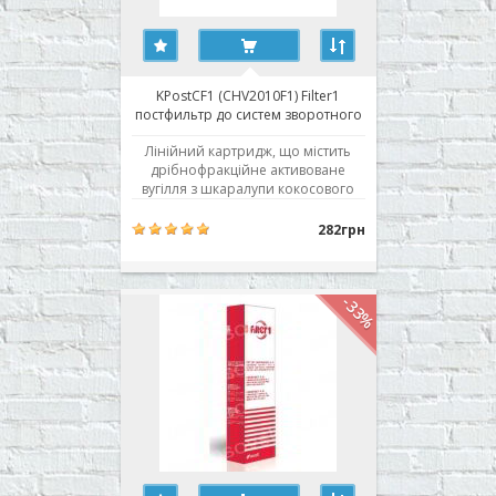
KPostСF1 (CHV2010F1) Filter1
постфильтр до систем зворотного
осмосу
Лінійний картридж, що містить
дрібнофракційне активоване
вугілля з шкаралупи кокосового
горіха. Коригує смак і запах води,
усуває сторонні газоподібні
282грн
домішки. Поставляється з
вбудованими фітингами під трубку
1/4 дюйма. Купити посткарбон
-33%
зворотного осмосу Filter1
KPostСF1 (CHV2010F1) ..