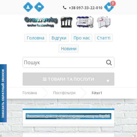
0
+38 097-33-22-010
Головна
Відгуки
Про нас
Статті
Новини
ТОВАРИ ТА ПОСЛУГИ
▼
Filter1
Головна
Постфільтри
▼
постфільтри и мінералізатори
▼
▼