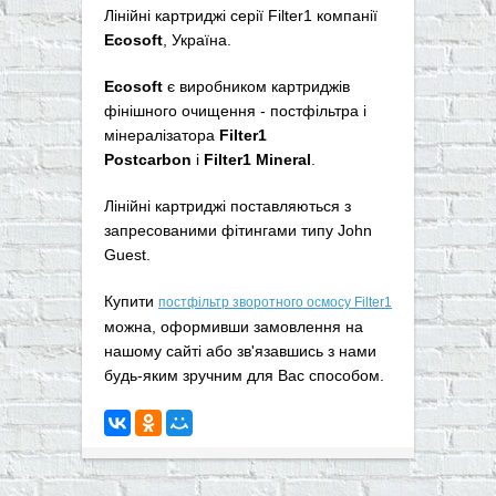
Лінійні картриджі серії Filter1 компанії
Ecosoft
, Україна.
Ecosoft
є виробником картриджів
фінішного очищення - постфільтра і
мінералізатора
Filter1
Postcarbon
і
Filter1 Mineral
.
Лінійні картриджі поставляються з
запресованими фітингами типу John
Guest.
Купити
постфільтр зворотного осмосу Filter1
можна, оформивши замовлення на
нашому сайті або зв'язавшись з нами
будь-яким зручним для Вас способом.